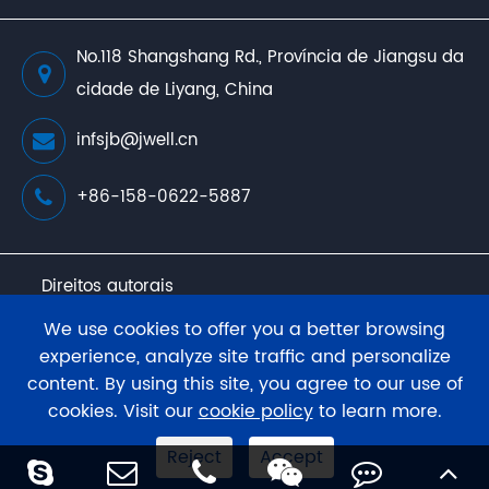
No.118 Shangshang Rd., Província de Jiangsu da
cidade de Liyang, China
infsjb@jwell.cn
+86-158-0622-5887
Direitos autorais
JWELL Extrusion Machinery Co., Ltd.
Todos os
We use cookies to offer you a better browsing
direitos reservados.
experience, analyze site traffic and personalize
content. By using this site, you agree to our use of
Sitemap.
Política de privacidade
cookies. Visit our
cookie policy
to learn more.
Reject
Accept