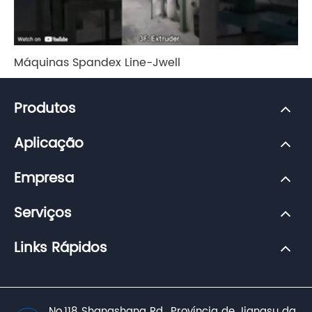
Máquinas Spandex Line-Jwell
Produtos
Aplicação
Empresa
Serviços
Links Rápidos
No.118 Shangshang Rd., Província de Jiangsu da