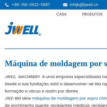
+86-158-0622-5887
infsjb@jwell.cn


CASA
PRODUTOS
Casa
Recursos
Vídeo
Máquina de moldagem por sopro da
Máquina de moldagem por 
JWELL MACHINERY é uma empresa especializada na 
Desde a sua fundação, está a desenvolver-se tão r
formação a vácuo e assim por diante.
JWZ-BM série
máquina de moldagem por sopro chi
de enchimento quente, recipientes médicos, recipien