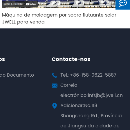
Máquina de moldagem por sopro flutuante solar
JWELL para venda
os
Contacte-nos
 do Documento
Tel.:+86-158-0622-5887

Correio

electrónico:infsjb@jwell.cn
Adicionar:No.118

Shangshang Rd., Província
de Jiangsu da cidade de