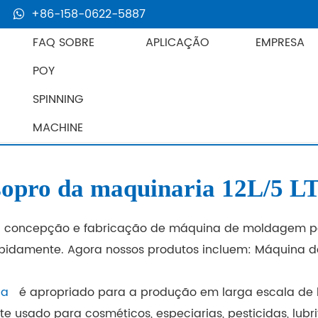
+86-158-0622-5887
FAQ SOBRE
APLICAÇÃO
EMPRESA
POY
SPINNING
MACHINE
 maquinaria 12L/5 LTR JWELL
sopro da maquinaria 12L/5
concepção e fabricação de máquina de moldagem por
apidamente. Agora nossos produtos incluem: Máquina 
na
é apropriado para a produção em larga escala de le
te usado para cosméticos, especiarias, pesticidas, lub