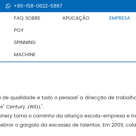
+86-158-0622-5887
FAQ SOBRE
APLICAÇÃO
EMPRESA
POY
SPINNING
MACHINE
ica de qualidade e todo o pessoal' a direcção de trabalho
s" Century JWELL".
chinery toma o caminho da aliança escola-empresa e tr
brar o gargalo da escassez de talentos. Em 2009, col