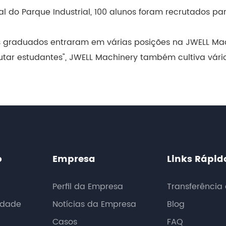
l do Parque Industrial, 100 alunos foram recrutados 
s graduados entraram em várias posições na JWELL Mac
ar estudantes", JWELL Machinery também cultiva vários
o
Empresa
Links Rápid
Perfil da Empresa
Transferência
idade
Notícias da Empresa
Blog
Casos
FAQ