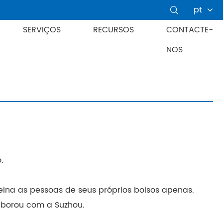
pt

SERVIÇOS
RECURSOS
CONTACTE-
NOS
.
eina as pessoas de seus próprios bolsos apenas.
aborou com a Suzhou.